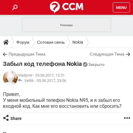
MENU
ГЛАВНАЯ
VPN
WHATSAPP
ПОЛЕЗНЫЕ СОВЕТЫ
Форум
Сотовая связь
Nokia
INSTAGRAM
FACEBOOK
TIKTOK
TELEGRAM
ЗАГРУЗКИ
Предыдущая Тема
Следующая Тема
ИГРЫ
WINDOWS 10
WHATSAPP
INSTAGRAM
Забыл код телефона Nokia
ВКОНТАКТЕ
TIKTOK
ВИДЕО
TELEGRAM
Закрыто
ФОРУМ
FACEBOOK
ИГРЫ
GOOGLE
WHATSAPP
YANDEX
INSTAGRAM
Vladymir
- 05.06.2017, 12:31
WINDOWS 10
TIKTOK
ВКОНТАКТЕ
TELEGRAM
Vetlik -
05.06.2017, 23:06
ЭНЦИКЛОПЕДИЯ
FACEBOOK
ИГРЫ
ВИДЕО
WHATSAPP
GOOGLE
INSTAGRAM
Привет,
WINDOWS 10
TIKTOK
ВКОНТАКТЕ
TELEGRAM
У меня мобильный телефон Nokia N95, и я забыл его
YANDEX
FACEBOOK
ИГРЫ
ВИДЕО
WHATSAPP
GOOGLE
INSTAGRAM
входной код. Как мне его восстановить или сбросить?
WINDOWS 10
ВКОНТАКТЕ
YANDEX
FACEBOOK
ИГРЫ
Share
ВИДЕО
GOOGLE
WINDOWS 10
ВКОНТАКТЕ
YANDEX