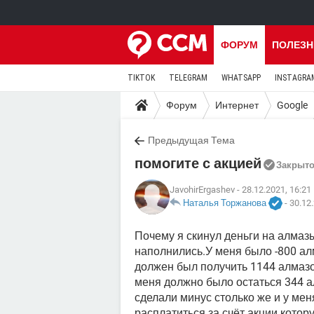
ФОРУМ
ПОЛЕЗН
TIKTOK
TELEGRAM
WHATSAPP
INSTAGRA
Форум
Интернет
Google
Предыдущая Тема
помогите с акцией
Закрыт
JavohirErgashev
- 28.12.2021, 16:21
Наталья Торжанова
-
30.12.
Почему я скинул деньги на алмазы
наполнились.У меня было -800 алм
должен был получить 1144 алмазо
меня должно было остаться 344 а
сделали минус столько же и у мен
расплатиться за счёт акции котор