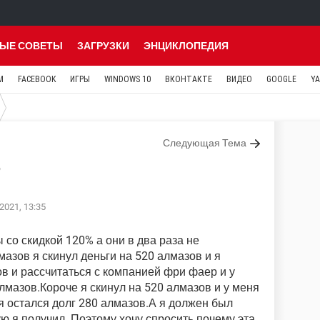
ЫЕ СОВЕТЫ
ЗАГРУЗКИ
ЭНЦИКЛОПЕДИЯ
M
FACEBOOK
ИГРЫ
WINDOWS 10
ВКОНТАКТЕ
ВИДЕО
GOOGLE
Y
Следующая Тема
о
2021, 13:35
 со скидкой 120% а они в два раза не
азов я скинул деньги на 520 алмазов и я
в и рассчитаться с компанией фри фаер и у
лмазов.Короче я скинул на 520 алмазов и у меня
я остался долг 280 алмазов.А я должен был
ую я получил. Поэтому хочу спросить почему эта