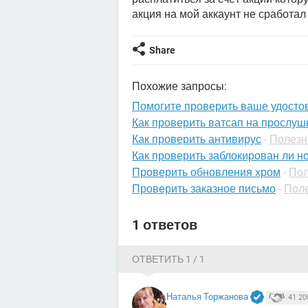
акция на мой аккаунт не сработал
Share
Похожие запросы:
Помогите проверить ваше удосто
Как проверить ватсап на прослуш
Как проверить антивирус
-
Полезн
Как проверить заблокирован ли н
Проверить обновления хром
-
Пол
Проверить заказное письмо
-
Поле
1 ответов
ОТВЕТИТЬ 1 / 1
Наталья Торжанова
41 20