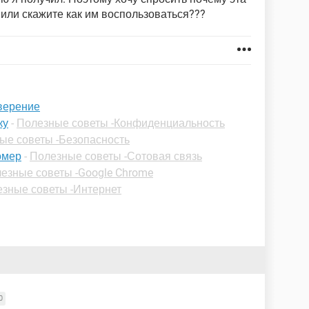
 или скажите как им воспользоваться???
верение
ку
-
Полезные советы -Конфиденциальность
ые советы -Безопасность
омер
-
Полезные советы -Сотовая связь
езные советы -Google Chrome
зные советы -Интернет
0