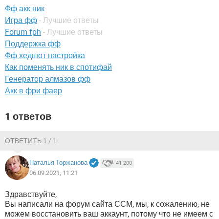
ВИДЕО
GOOGLE
Фф акк ник
Игра фф
- Лучшие ответы
YANDEX
Forum fph
- Лучшие ответы
Поддержка фф
Фф хедшот настройка
Как поменять ник в спотифай
Генератор алмазов фф
Акк в фри фаер
1 ответов
ОТВЕТИТЬ 1 / 1
Наталья Торжанова
41 200
06.09.2021, 11:21
Здравствуйте,
Вы написали на форум сайта ССМ, мы, к сожалению, не
можем восстановить ваш аккаунт, потому что не имеем с