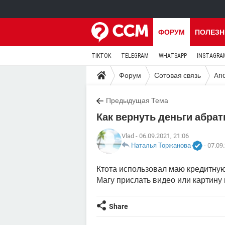
ФОРУМ
ПОЛЕЗН
TIKTOK
TELEGRAM
WHATSAPP
INSTAGRA
Форум
Сотовая связь
And
Предыдущая Тема
Как вернуть деньги абрат
Vlad
- 06.09.2021, 21:06
Наталья Торжанова
-
07.09.
Ктота использовал маю кредитную
Магу прислать видео или картину
Share