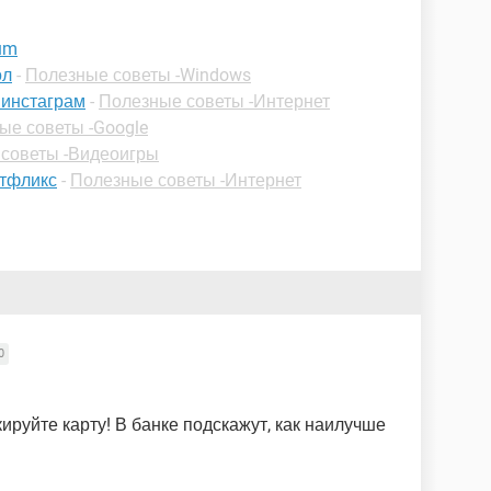
um
ол
-
Полезные советы -Windows
 инстаграм
-
Полезные советы -Интернет
ые советы -Google
советы -Видеоигры
етфликс
-
Полезные советы -Интернет
0
кируйте карту! В банке подскажут, как наилучше