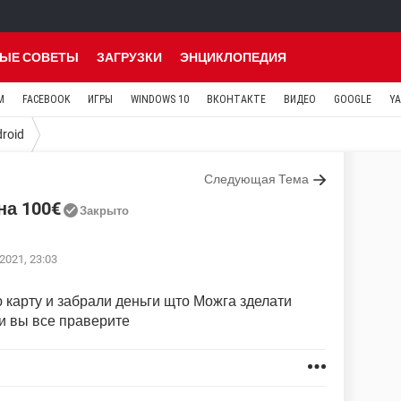
ЫЕ СОВЕТЫ
ЗАГРУЗКИ
ЭНЦИКЛОПЕДИЯ
M
FACEBOOK
ИГРЫ
WINDOWS 10
ВКОНТАКТЕ
ВИДЕО
GOOGLE
Y
roid
Следующая Тема
на 100€
Закрыто
2021, 23:03
 карту и забрали деньги щто Можга зделати
 и вы все праверите