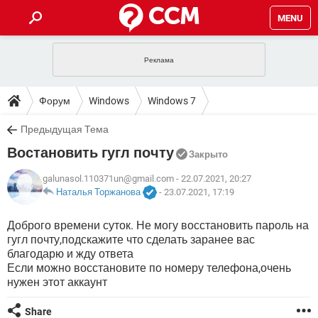
MENU
ГЛАВНАЯ
VPN
WHATSAPP
ПОЛЕЗНЫЕ СОВЕТЫ
Форум
Windows
Windows 7
INSTAGRAM
FACEBOOK
TIKTOK
TELEGRAM
ЗАГРУЗКИ
Предыдущая Тема
ИГРЫ
WINDOWS 10
WHATSAPP
INSTAGRAM
Востановить гугл почту
ВКОНТАКТЕ
TIKTOK
ВИДЕО
TELEGRAM
Закрыто
ФОРУМ
FACEBOOK
ИГРЫ
GOOGLE
WHATSAPP
YANDEX
INSTAGRAM
galunasol.110371un@gmail.com
- 22.07.2021, 20:27
WINDOWS 10
TIKTOK
ВКОНТАКТЕ
TELEGRAM
Наталья Торжанова
-
23.07.2021, 17:19
ЭНЦИКЛОПЕДИЯ
FACEBOOK
ИГРЫ
ВИДЕО
WHATSAPP
GOOGLE
INSTAGRAM
Доброго времени суток. Не могу восстановить пароль на
WINDOWS 10
TIKTOK
ВКОНТАКТЕ
TELEGRAM
гугл почту,подскажите что сделать заранее вас
YANDEX
FACEBOOK
ИГРЫ
ВИДЕО
WHATSAPP
GOOGLE
INSTAGRAM
благодарю и жду ответа
WINDOWS 10
ВКОНТАКТЕ
Если можно восстановите по номеру телефона,очень
YANDEX
FACEBOOK
ИГРЫ
нужен этот аккаунт
ВИДЕО
GOOGLE
WINDOWS 10
ВКОНТАКТЕ
YANDEX
Share