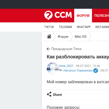
ФОРУМ
ПОЛЕЗН
TIKTOK
TELEGRAM
WHATSAPP
INSTAGRA
Форум
Mac OS
Предыдущая Тема
Как разблокировать акка
Uma_2021
- 08.07.2021, 13:46
Наталья Торжанова
-
08.07.
Мой номер заблокирован в ватса
Share
Похожие запросы: