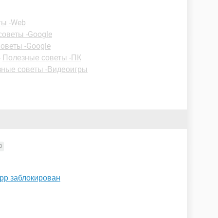
ты -Web
оветы -Google
оветы -Google
-
Полезные советы -ПК
ные советы -Видеоигры
0
App заблокирован