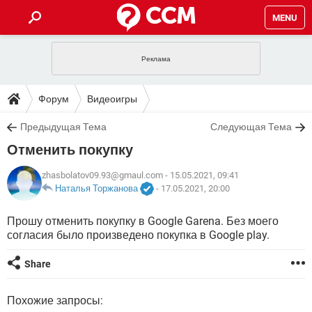
MENU
ГЛАВНАЯ
VPN
WHATSAPP
ПОЛЕЗНЫЕ СОВЕТЫ
Форум
Видеоигры
INSTAGRAM
FACEBOOK
TIKTOK
TELEGRAM
ЗАГРУЗКИ
Предыдущая Тема
Следующая Тема
ИГРЫ
WINDOWS 10
WHATSAPP
INSTAGRAM
Отменить покупку
ВКОНТАКТЕ
TIKTOK
ВИДЕО
TELEGRAM
ФОРУМ
FACEBOOK
ИГРЫ
GOOGLE
WHATSAPP
YANDEX
INSTAGRAM
zhasbolatov09.93@gmaul.com
- 15.05.2021, 09:41
WINDOWS 10
TIKTOK
ВКОНТАКТЕ
TELEGRAM
Наталья Торжанова
-
17.05.2021, 20:00
ЭНЦИКЛОПЕДИЯ
FACEBOOK
ИГРЫ
ВИДЕО
WHATSAPP
GOOGLE
INSTAGRAM
Прошу отменить покупку в Google Garena. Без моего
WINDOWS 10
TIKTOK
ВКОНТАКТЕ
TELEGRAM
согласия было произведено покупка в Google play.
YANDEX
FACEBOOK
ИГРЫ
ВИДЕО
WHATSAPP
GOOGLE
INSTAGRAM
WINDOWS 10
ВКОНТАКТЕ
Share
YANDEX
FACEBOOK
ИГРЫ
ВИДЕО
GOOGLE
WINDOWS 10
ВКОНТАКТЕ
Похожие запросы:
YANDEX