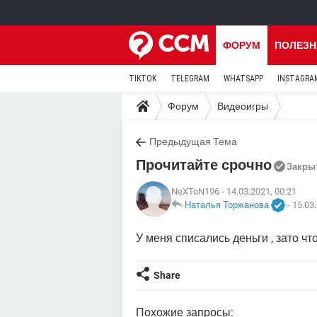
ФОРУМ
ПОЛЕЗН
TIKTOK
TELEGRAM
WHATSAPP
INSTAGRA
Форум
Видеоигры
Предыдущая Тема
Прочитайте срочно
Закры
NeXToN196
- 14.03.2021, 00:21
Наталья Торжанова
-
15.03.
У меня списались деньги , зато ч
Share
Похожие запросы: