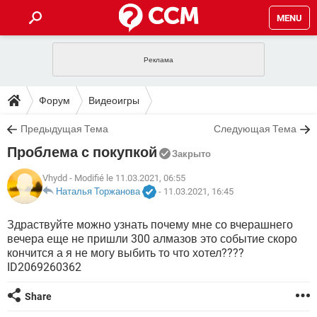
MENU
ГЛАВНАЯ
VPN
WHATSAPP
ПОЛЕЗНЫЕ СОВЕТЫ
Форум
Видеоигры
INSTAGRAM
FACEBOOK
TIKTOK
TELEGRAM
ЗАГРУЗКИ
Предыдущая Тема
Следующая Тема
ИГРЫ
WINDOWS 10
WHATSAPP
INSTAGRAM
Проблема с покупкой
ВКОНТАКТЕ
TIKTOK
ВИДЕО
TELEGRAM
Закрыто
ФОРУМ
FACEBOOK
ИГРЫ
GOOGLE
WHATSAPP
YANDEX
INSTAGRAM
Vhydd
- Modifié le 11.03.2021, 06:55
WINDOWS 10
TIKTOK
ВКОНТАКТЕ
TELEGRAM
Наталья Торжанова
-
11.03.2021, 16:45
ЭНЦИКЛОПЕДИЯ
FACEBOOK
ИГРЫ
ВИДЕО
WHATSAPP
GOOGLE
INSTAGRAM
Здраствуйте можно узнать почему мне со вчерашнего
WINDOWS 10
TIKTOK
ВКОНТАКТЕ
TELEGRAM
вечера еще не пришли 300 алмазов это событие скоро
YANDEX
FACEBOOK
ИГРЫ
ВИДЕО
WHATSAPP
GOOGLE
INSTAGRAM
кончится а я не могу выбить то что хотел????
WINDOWS 10
ВКОНТАКТЕ
ID2069260362
YANDEX
FACEBOOK
ИГРЫ
ВИДЕО
GOOGLE
Share
WINDOWS 10
ВКОНТАКТЕ
YANDEX