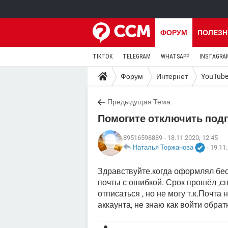
ФОРУМ
ПОЛЕЗН
TIKTOK
TELEGRAM
WHATSAPP
INSTAGRA
Форум
Интернет
YouTub
Предыдущая Тема
Помогите отключить подпи
89516598889
- 18.11.2020, 12:45
Наталья Торжанова
-
19.11.
Здравствуйте.когда оформлял бес
почты с ошибкой. Срок прошёл ,с
отписаться , но не могу т.к.Почта
аккаунта, не знаю как войти обрат