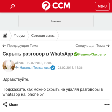
MENU
ГЛАВНАЯ
VPN
WHATSAPP
ПОЛЕЗНЫЕ СОВЕТЫ
Форум
Сотовая связь
INSTAGRAM
FACEBOOK
TIKTOK
TELEGRAM
ЗАГРУЗКИ
Предыдущая Тема
Следующая Тема
ИГРЫ
WINDOWS 10
WHATSAPP
INSTAGRAM
Скрыть разговор в WhatsApp
ВКОНТАКТЕ
TIKTOK
ВИДЕО
TELEGRAM
Решено
/Закрыто
ФОРУМ
FACEBOOK
ИГРЫ
GOOGLE
WHATSAPP
YANDEX
INSTAGRAM
AlinaG
- 19.02.2018, 12:04
WINDOWS 10
TIKTOK
ВКОНТАКТЕ
TELEGRAM
Наталья Торжанова
-
21.02.2018, 15:36
ЭНЦИКЛОПЕДИЯ
FACEBOOK
ИГРЫ
ВИДЕО
WHATSAPP
GOOGLE
INSTAGRAM
Здравствуйте,
WINDOWS 10
TIKTOK
ВКОНТАКТЕ
TELEGRAM
YANDEX
FACEBOOK
ИГРЫ
ВИДЕО
WHATSAPP
GOOGLE
INSTAGRAM
Подскажите, как можно скрыть не удаляя разговоры в
WINDOWS 10
ВКОНТАКТЕ
whatsapp на iphone 5?
YANDEX
FACEBOOK
ИГРЫ
ВИДЕО
GOOGLE
Share
WINDOWS 10
ВКОНТАКТЕ
YANDEX