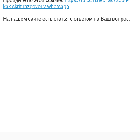
Пройдите по этой ссылке:
https://ru.ccm.net/faq/2304-
kak-skrit-razgovor-v-whatsapp
На нашем сайте есть статья с ответом на Ваш вопрос.