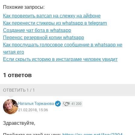
ВИДЕО
GOOGLE
Похожие запросы:
YANDEX
Как проверить ватсап на слежку на айфоне
Как перенести стикеры из whatsapp в telegram
Создание чат бота в whatsapp
Перенос резервной копии whatsapp
Как прослушать голосовое сообщение в whatsapp не
читая его
Если скрыть историю в инстаграме человек увидит
1 ответов
ОТВЕТИТЬ 1 / 1
Наталья Торжанова
41 200
21.02.2018, 15:36
Здравствуйте,