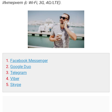
ВИДЕО
GOOGLE
Интернет (с Wi-Fi, 3G, 4G/LTE).
YANDEX
Facebook Messenger
Google Duo
Telegram
Viber
Skype