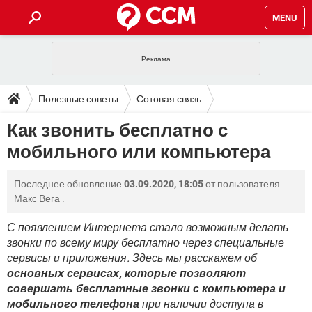
MENU
ГЛАВНАЯ
VPN
WHATSAPP
ПОЛЕЗНЫЕ СОВЕТЫ
Полезные советы
Сотовая связь
INSTAGRAM
FACEBOOK
TIKTOK
TELEGRAM
ЗАГРУЗКИ
Как звонить бесплатно с
ИГРЫ
WINDOWS 10
WHATSAPP
INSTAGRAM
мобильного или компьютера
ВКОНТАКТЕ
TIKTOK
ВИДЕО
TELEGRAM
ФОРУМ
FACEBOOK
ИГРЫ
GOOGLE
WHATSAPP
YANDEX
INSTAGRAM
Последнее обновление
03.09.2020, 18:05
от пользователя
WINDOWS 10
TIKTOK
ВКОНТАКТЕ
TELEGRAM
ЭНЦИКЛОПЕДИЯ
FACEBOOK
Макс Вега
.
ИГРЫ
ВИДЕО
WHATSAPP
GOOGLE
INSTAGRAM
WINDOWS 10
TIKTOK
ВКОНТАКТЕ
TELEGRAM
С появлением Интернета стало возможным делать
YANDEX
FACEBOOK
ИГРЫ
звонки по всему миру бесплатно через специальные
ВИДЕО
WHATSAPP
GOOGLE
INSTAGRAM
сервисы и приложения. Здесь мы расскажем об
WINDOWS 10
ВКОНТАКТЕ
YANDEX
FACEBOOK
ИГРЫ
основных сервисах, которые позволяют
ВИДЕО
GOOGLE
совершать бесплатные звонки с компьютера и
WINDOWS 10
ВКОНТАКТЕ
мобильного телефона
при наличии доступа в
YANDEX