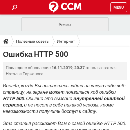
MENU
ГЛАВНАЯ
VPN
WHATSAPP
ПОЛЕЗНЫЕ СОВЕТЫ
Полезные советы
Интернет
INSTAGRAM
FACEBOOK
TIKTOK
TELEGRAM
ЗАГРУЗКИ
Ошибка HTTP 500
ИГРЫ
WINDOWS 10
WHATSAPP
INSTAGRAM
ВКОНТАКТЕ
TIKTOK
ВИДЕО
TELEGRAM
ФОРУМ
Последнее обновление
16.11.2019, 20:37
от пользователя
FACEBOOK
ИГРЫ
GOOGLE
WHATSAPP
YANDEX
INSTAGRAM
Наталья Торжанова
.
WINDOWS 10
TIKTOK
ВКОНТАКТЕ
TELEGRAM
ЭНЦИКЛОПЕДИЯ
FACEBOOK
ИГРЫ
Иногда, когда Вы пытаетесь зайти на какую-либо веб-
ВИДЕО
WHATSAPP
GOOGLE
INSTAGRAM
страницу, на экране может появиться код ошибки
WINDOWS 10
TIKTOK
ВКОНТАКТЕ
TELEGRAM
YANDEX
FACEBOOK
ИГРЫ
HTTP 500
. Обычно это вызвано
внутренней ошибкой
ВИДЕО
WHATSAPP
GOOGLE
INSTAGRAM
сервера
, и не несет в себе никакой угрозы, кроме
WINDOWS 10
ВКОНТАКТЕ
невозможности получить доступ к сайту.
YANDEX
FACEBOOK
ИГРЫ
ВИДЕО
GOOGLE
WINDOWS 10
ВКОНТАКТЕ
Эта статья расскажет Вам о самой ошибке HTTP 500,
YANDEX
о том, что ее вызывает и как ее можно решить.