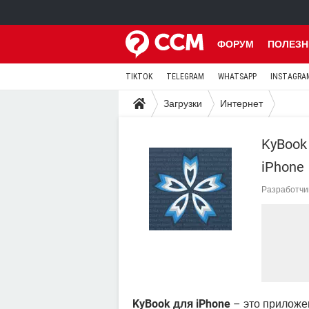
ФОРУМ
ПОЛЕЗН
TIKTOK
TELEGRAM
WHATSAPP
INSTAGRA
Загрузки
Интернет
KyBook 
iPhone
Разработчи
KyBook для iPhone
– это приложен