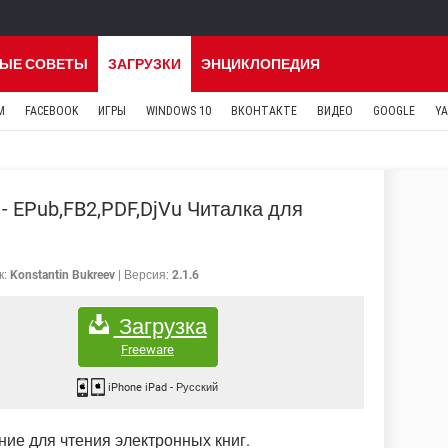
ЫЕ СОВЕТЫ
ЗАГРУЗКИ
ЭНЦИКЛОПЕДИЯ
M
FACEBOOK
ИГРЫ
WINDOWS 10
ВКОНТАКТЕ
ВИДЕО
GOOGLE
Y
- EPub,FB2,PDF,DjVu Читалка для
к:
Konstantin Bukreev
Версия:
2.1.6
Загрузка
Freeware
iPhone iPad
-
Русский
ие для чтения электронных книг.