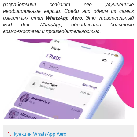
ВИДЕО
GOOGLE
разработчики создают его улучшенные
неофициальные версии. Среди них одним из самых
YANDEX
известных стал
WhatsApp Aero.
Это универсальный
мод для WhatsApp, обладающий большими
возможностями и производительностью.
Функции WhatsApp Aero