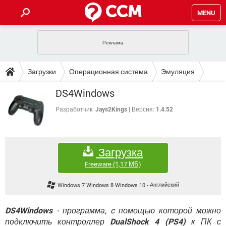
MENU
ГЛАВНАЯ
VPN
WHATSAPP
ПОЛЕЗНЫЕ СОВЕТЫ
Загрузки
Операционная система
Эмуляция
INSTAGRAM
FACEBOOK
TIKTOK
TELEGRAM
ЗАГРУЗКИ
DS4Windows
ИГРЫ
WINDOWS 10
WHATSAPP
INSTAGRAM
ВКОНТАКТЕ
TIKTOK
ВИДЕО
TELEGRAM
Разработчик:
Jays2Kings
Версия:
1.4.52
ФОРУМ
FACEBOOK
ИГРЫ
GOOGLE
WHATSAPP
YANDEX
INSTAGRAM
WINDOWS 10
TIKTOK
ВКОНТАКТЕ
TELEGRAM
ЭНЦИКЛОПЕДИЯ
FACEBOOK
ИГРЫ
Загрузка
ВИДЕО
WHATSAPP
GOOGLE
INSTAGRAM
WINDOWS 10
TIKTOK
ВКОНТАКТЕ
TELEGRAM
Freeware
(1,17 МБ)
YANDEX
FACEBOOK
ИГРЫ
ВИДЕО
WHATSAPP
GOOGLE
INSTAGRAM
Windows 7 Windows 8 Windows 10
-
Английский
WINDOWS 10
ВКОНТАКТЕ
YANDEX
FACEBOOK
ИГРЫ
ВИДЕО
GOOGLE
DS4Windows
- программа, c помощью которой можно
WINDOWS 10
ВКОНТАКТЕ
подключить контроллер
YANDEX
DualShock 4 (PS4)
к ПК с