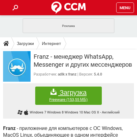
MENU
ГЛАВНАЯ
VPN
WHATSAPP
ПОЛЕЗНЫЕ СОВЕТЫ
Загрузки
Интернет
INSTAGRAM
FACEBOOK
TIKTOK
TELEGRAM
ЗАГРУЗКИ
Franz - менеджер WhatsApp,
Служба мгновенных сообщений
ИГРЫ
WINDOWS 10
WHATSAPP
INSTAGRAM
Messenger и других мессенджеров
ВКОНТАКТЕ
TIKTOK
ВИДЕО
TELEGRAM
ФОРУМ
FACEBOOK
ИГРЫ
Разработчик:
adlk x franz
Версия:
5.4.0
GOOGLE
WHATSAPP
YANDEX
INSTAGRAM
WINDOWS 10
TIKTOK
ВКОНТАКТЕ
TELEGRAM
ЭНЦИКЛОПЕДИЯ
FACEBOOK
ИГРЫ
Загрузка
ВИДЕО
WHATSAPP
GOOGLE
INSTAGRAM
WINDOWS 10
TIKTOK
ВКОНТАКТЕ
TELEGRAM
Freeware
(153,55 МБ)
YANDEX
FACEBOOK
ИГРЫ
ВИДЕО
WHATSAPP
GOOGLE
INSTAGRAM
Windows 7 Windows 8 Windows 10 Mac OS X
-
Английский
WINDOWS 10
ВКОНТАКТЕ
YANDEX
FACEBOOK
ИГРЫ
ВИДЕО
GOOGLE
Franz
- приложение для компьютеров с ОС Windows,
WINDOWS 10
ВКОНТАКТЕ
YANDEX
MacOS Linux, объединяющее в одном интерфейсе