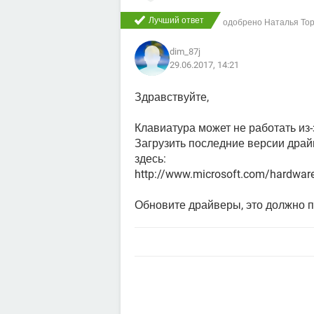
Лучший ответ
одобрено
Наталья То
dim_87j
29.06.2017, 14:21
Здравствуйте,
Клавиатура может не работать из
Загрузить последние версии дра
здесь:
http://www.microsoft.com/hardwa
Обновите драйверы, это должно п