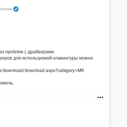
ржанова
-за проблем с драйверами.
йверов для используемой клавиатуры можно
re/download/download.aspx?category=MK
омочь.