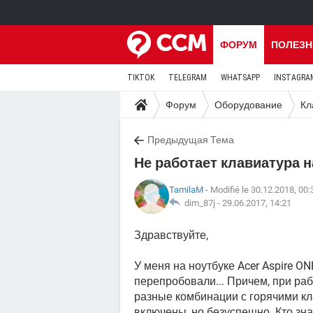
ФОРУМ
ПОЛЕЗН
TIKTOK
TELEGRAM
WHATSAPP
INSTAGRA
Форум
Оборудование
Кл
Предыдущая Тема
Не работает клавиатура н
TamilaM
- Modifié le 30.12.2018, 00:
dim_87j -
29.06.2017, 14:21
Здравствуйте,
У меня на ноутбуке Acer Aspire O
перепробовали... Причем, при ра
разные комбинации с горячими к
включены, но безуспешно. Кто знае