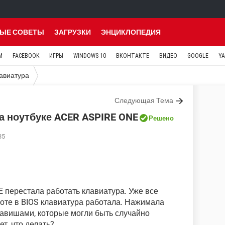
ЫЕ СОВЕТЫ
ЗАГРУЗКИ
ЭНЦИКЛОПЕДИЯ
M
FACEBOOK
ИГРЫ
WINDOWS 10
ВКОНТАКТЕ
ВИДЕО
GOOGLE
Y
авиатура
Следующая Тема
а ноутбуке ACER ASPIRE ONE
Решено
35
NE перестала работать клавиатура. Уже все
боте в BIOS клавиатура работала. Нажимала
лавишами, которые могли быть случайно
т, что делать?