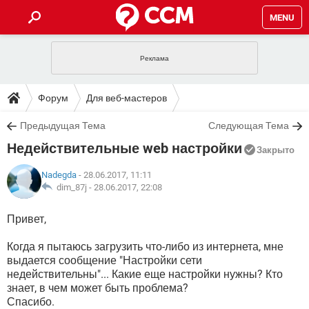
MENU
ГЛАВНАЯ
VPN
WHATSAPP
ПОЛЕЗНЫЕ СОВЕТЫ
Форум
Для веб-мастеров
INSTAGRAM
FACEBOOK
TIKTOK
TELEGRAM
ЗАГРУЗКИ
Предыдущая Тема
Следующая Тема
ИГРЫ
WINDOWS 10
WHATSAPP
INSTAGRAM
Недействительные web настройки
ВКОНТАКТЕ
TIKTOK
ВИДЕО
TELEGRAM
Закрыто
ФОРУМ
FACEBOOK
ИГРЫ
GOOGLE
WHATSAPP
YANDEX
INSTAGRAM
Nadegda
- 28.06.2017, 11:11
WINDOWS 10
TIKTOK
ВКОНТАКТЕ
TELEGRAM
dim_87j -
28.06.2017, 22:08
ЭНЦИКЛОПЕДИЯ
FACEBOOK
ИГРЫ
ВИДЕО
WHATSAPP
GOOGLE
INSTAGRAM
Привет,
WINDOWS 10
TIKTOK
ВКОНТАКТЕ
TELEGRAM
YANDEX
FACEBOOK
ИГРЫ
ВИДЕО
WHATSAPP
GOOGLE
INSTAGRAM
Когда я пытаюсь загрузить что-либо из интернета, мне
WINDOWS 10
ВКОНТАКТЕ
выдается сообщение "Настройки сети
YANDEX
FACEBOOK
ИГРЫ
недействительны"... Какие еще настройки нужны? Кто
ВИДЕО
GOOGLE
знает, в чем может быть проблема?
WINDOWS 10
ВКОНТАКТЕ
Спасибо.
YANDEX