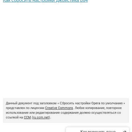
Как сбросить настройки джойстика ps4
Данный документ под заголовком « Сбросить настройки Opera по умолчанию »
представлен по лицензии
Creative Commons
. Любое копирование, повторное
использование или редактирование содержания должно осуществляться со
ссылкой на
CCM
(
ru.ccm.net
).
Как включить панель