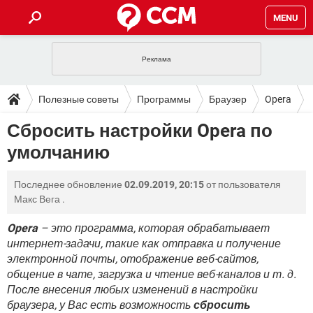
MENU
ГЛАВНАЯ
VPN
WHATSAPP
ПОЛЕЗНЫЕ СОВЕТЫ
Полезные советы
Программы
Браузер
Opera
INSTAGRAM
FACEBOOK
TIKTOK
TELEGRAM
ЗАГРУЗКИ
Сбросить настройки Opera по
ИГРЫ
WINDOWS 10
WHATSAPP
INSTAGRAM
умолчанию
ВКОНТАКТЕ
TIKTOK
ВИДЕО
TELEGRAM
ФОРУМ
FACEBOOK
ИГРЫ
GOOGLE
WHATSAPP
YANDEX
INSTAGRAM
Последнее обновление
02.09.2019, 20:15
от пользователя
WINDOWS 10
TIKTOK
ВКОНТАКТЕ
TELEGRAM
ЭНЦИКЛОПЕДИЯ
FACEBOOK
Макс Вега
.
ИГРЫ
ВИДЕО
WHATSAPP
GOOGLE
INSTAGRAM
WINDOWS 10
TIKTOK
ВКОНТАКТЕ
TELEGRAM
Opera
– это программа, которая обрабатывает
YANDEX
FACEBOOK
ИГРЫ
интернет-задачи, такие как отправка и получение
ВИДЕО
WHATSAPP
GOOGLE
INSTAGRAM
электронной почты, отображение веб-сайтов,
WINDOWS 10
ВКОНТАКТЕ
YANDEX
FACEBOOK
ИГРЫ
общение в чате, загрузка и чтение веб-каналов и т. д.
ВИДЕО
GOOGLE
После внесения любых изменений в настройки
WINDOWS 10
ВКОНТАКТЕ
браузера, у Вас есть возможность
сбросить
YANDEX