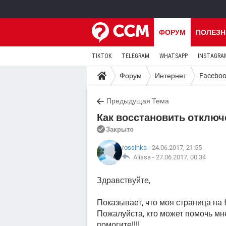
ФОРУМ
ПОЛЕЗН
TIKTOK
TELEGRAM
WHATSAPP
INSTAGRA
Форум
Интернет
Facebo
Предыдущая Тема
Как восстановить отключ
Закрыто
rossinka
- 24.06.2017, 21:55
Alissa -
27.06.2017, 00:34
Здравствуйте,
Показывает, что моя страница на 
Пожалуйста, кто может помочь мне
помогите!!!!