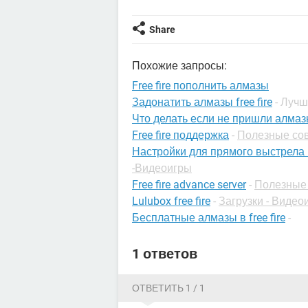
Share
Похожие запросы:
Free fire пополнить алмазы
Задонатить алмазы free fire
- Луч
Что делать если не пришли алма
Free fire поддержка
-
Полезные сов
Настройки для прямого выстрела в 
-Видеоигры
Free fire advance server
-
Полезные 
Lulubox free fire
-
Загрузки - Видео
Бесплатные алмазы в free fire
-
1 ответов
ОТВЕТИТЬ 1 / 1