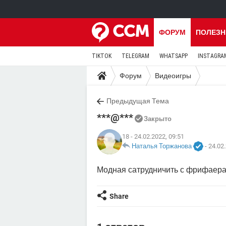
ФОРУМ
ПОЛЕЗН
TIKTOK
TELEGRAM
WHATSAPP
INSTAGRA
Форум
Видеоигры
Предыдущая Тема
***@***
Закрыто
18
- 24.02.2022, 09:51
Наталья Торжанова
-
24.02.
Модная сатрудничить с фрифаер
Share