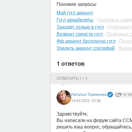
Похожие запросы:
Май гугл аккаунт
Гугл авиабилеты
-
Полезные сове
Заходит только в гугл
-
Полезные с
Возврат средств гугл
-
Полезные с
Фф аккаунт бесплатно гугл
-
Полез
Удалить аккаунт спотифай
-
Полез
1 ответов
ОТВЕТИТЬ 1 / 1
Наталья Торжанова
41 20
14.02.2022, 23:38
Здравствуйте,
Вы написали на форум сайта ССМ
решить ваш вопрос, обращайтесь,