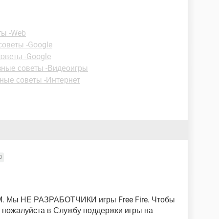
ты -Web
оветы -Google
оветы -Google
ные советы -Видеоигры
ные советы -Интернет
0
. Мы НЕ РАЗРАБОТЧИКИ игры Free Fire. Чтобы
 пожалуйста в Службу поддержки игры на