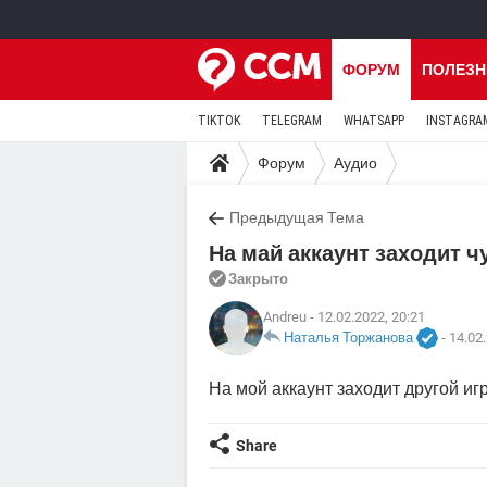
ФОРУМ
ПОЛЕЗН
TIKTOK
TELEGRAM
WHATSAPP
INSTAGRA
Форум
Аудио
Предыдущая Тема
На май аккаунт заходит ч
Закрыто
Andreu
- 12.02.2022, 20:21
Наталья Торжанова
-
14.02.
На мой аккаунт заходит другой иг
Share