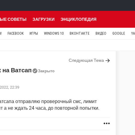
ЫЕ СОВЕТЫ
ЗАГРУЗКИ
ЭНЦИКЛОПЕДИЯ
M
FACEBOOK
ИГРЫ
WINDOWS 10
ВКОНТАКТЕ
ВИДЕО
GOOGLE
Y
Следующая Тема
 на Ватсап
Закрыто
2022, 22:39
атсапа отправляю проверочный смс, лимит
 а не ждать 24 часа, до повторной попытки.