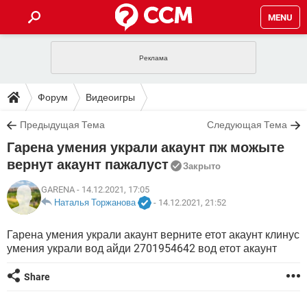
MENU
ГЛАВНАЯ
VPN
WHATSAPP
ПОЛЕЗНЫЕ СОВЕТЫ
Форум
Видеоигры
INSTAGRAM
FACEBOOK
TIKTOK
TELEGRAM
ЗАГРУЗКИ
Предыдущая Тема
Следующая Тема
ИГРЫ
WINDOWS 10
WHATSAPP
INSTAGRAM
Гарена умения украли акаунт пж можыте
ВКОНТАКТЕ
TIKTOK
ВИДЕО
TELEGRAM
ФОРУМ
FACEBOOK
ИГРЫ
вернут акаунт пажалуст
Закрыто
GOOGLE
WHATSAPP
YANDEX
INSTAGRAM
WINDOWS 10
TIKTOK
ВКОНТАКТЕ
TELEGRAM
GARENA
- 14.12.2021, 17:05
ЭНЦИКЛОПЕДИЯ
FACEBOOK
ИГРЫ
Наталья Торжанова
-
14.12.2021, 21:52
ВИДЕО
WHATSAPP
GOOGLE
INSTAGRAM
WINDOWS 10
TIKTOK
ВКОНТАКТЕ
TELEGRAM
YANDEX
FACEBOOK
ИГРЫ
Гарена умения украли акаунт верните етот акаунт клинус
ВИДЕО
WHATSAPP
GOOGLE
INSTAGRAM
умения украли вод айди 2701954642 вод етот акаунт
WINDOWS 10
ВКОНТАКТЕ
YANDEX
FACEBOOK
ИГРЫ
ВИДЕО
Share
GOOGLE
WINDOWS 10
ВКОНТАКТЕ
YANDEX