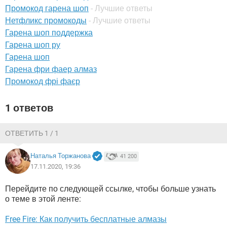
ВИДЕО
GOOGLE
Промокод гарена шоп
- Лучшие ответы
Нетфликс промокоды
- Лучшие ответы
YANDEX
Гарена шоп поддержка
Гарена шоп ру
Гарена шоп
Гарена фри фаер алмаз
Промокод фрі фаєр
1 ответов
ОТВЕТИТЬ 1 / 1
Наталья Торжанова
41 200
17.11.2020, 19:36
Перейдите по следующей ссылке, чтобы больше узнать
о теме в этой ленте:
Free Fire: Как получить бесплатные алмазы