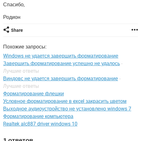
ВИДЕО
GOOGLE
Спасибо,
YANDEX
Родион
Share
Похожие запросы:
Windows не удается завершить форматирование
Завершить форматирование успешно не удалось
-
Лучшие ответы
Виндовс не удается завершить форматирование
-
Лучшие ответы
Форматирование флешки
Условное форматирование в excel закрасить цветом
Выходное аудиоустройство не установлено windows 7
Форматирование компьютера
Realtek alc887 driver windows 10
1 ответов