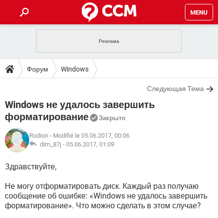
MENU
ГЛАВНАЯ
VPN
WHATSAPP
ПОЛЕЗНЫЕ СОВЕТЫ
Форум
Windows
INSTAGRAM
FACEBOOK
TIKTOK
TELEGRAM
ЗАГРУЗКИ
Следующая Тема
ИГРЫ
WINDOWS 10
WHATSAPP
INSTAGRAM
Windows не удалось завершить
ВКОНТАКТЕ
TIKTOK
ВИДЕО
TELEGRAM
ФОРУМ
FACEBOOK
ИГРЫ
форматирование
Закрыто
GOOGLE
WHATSAPP
YANDEX
INSTAGRAM
WINDOWS 10
TIKTOK
ВКОНТАКТЕ
TELEGRAM
Rodion
- Modifié le 05.06.2017, 00:06
ЭНЦИКЛОПЕДИЯ
FACEBOOK
ИГРЫ
dim_87j -
05.06.2017, 01:09
ВИДЕО
WHATSAPP
GOOGLE
INSTAGRAM
WINDOWS 10
TIKTOK
ВКОНТАКТЕ
TELEGRAM
YANDEX
FACEBOOK
ИГРЫ
Здравствуйте,
ВИДЕО
WHATSAPP
GOOGLE
INSTAGRAM
WINDOWS 10
ВКОНТАКТЕ
Не могу отформатировать диск. Каждый раз получаю
YANDEX
FACEBOOK
ИГРЫ
сообщение об ошибке: «Windows не удалось завершить
ВИДЕО
GOOGLE
форматирование». Что можно сделать в этом случае?
WINDOWS 10
ВКОНТАКТЕ
YANDEX