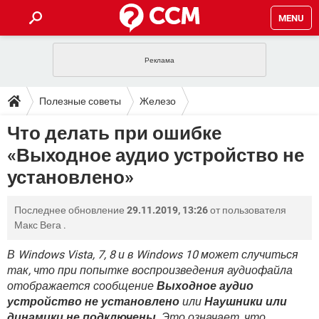
MENU
ГЛАВНАЯ
VPN
WHATSAPP
ПОЛЕЗНЫЕ СОВЕТЫ
Полезные советы
Железо
INSTAGRAM
FACEBOOK
TIKTOK
TELEGRAM
ЗАГРУЗКИ
Что делать при ошибке
ИГРЫ
WINDOWS 10
WHATSAPP
INSTAGRAM
«Выходное аудио устройство не
ВКОНТАКТЕ
TIKTOK
ВИДЕО
TELEGRAM
ФОРУМ
FACEBOOK
ИГРЫ
установлено»
GOOGLE
WHATSAPP
YANDEX
INSTAGRAM
WINDOWS 10
TIKTOK
ВКОНТАКТЕ
TELEGRAM
ЭНЦИКЛОПЕДИЯ
FACEBOOK
ИГРЫ
Последнее обновление
29.11.2019, 13:26
от пользователя
ВИДЕО
WHATSAPP
GOOGLE
INSTAGRAM
Макс Вега
.
WINDOWS 10
TIKTOK
ВКОНТАКТЕ
TELEGRAM
YANDEX
FACEBOOK
ИГРЫ
ВИДЕО
WHATSAPP
GOOGLE
INSTAGRAM
В Windows Vista, 7, 8 и в Windows 10 может случиться
WINDOWS 10
ВКОНТАКТЕ
так, что при попытке воспроизведения аудиофайла
YANDEX
FACEBOOK
ИГРЫ
отображается сообщение
Выходное аудио
ВИДЕО
GOOGLE
WINDOWS 10
ВКОНТАКТЕ
устройство не установлено
или
Наушники или
YANDEX
динамики не подключены
. Это означает, что