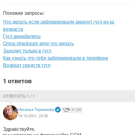
ВИДЕО
GOOGLE
YANDEX
Похожие запросы:
Что делать если заблокировали аккаунт гугл из-за
возраста
Гугл авиабилеты
Cmos checksum error что делать
Заходит только в гугл
Как узнать что тебя заблокировали в телефоне
Возврат средств гугл
1 ответов
ОТВЕТИТЬ 1 / 1
Наталья Торжанова
41 200
18.10.2021, 23:30
Здравствуйте,