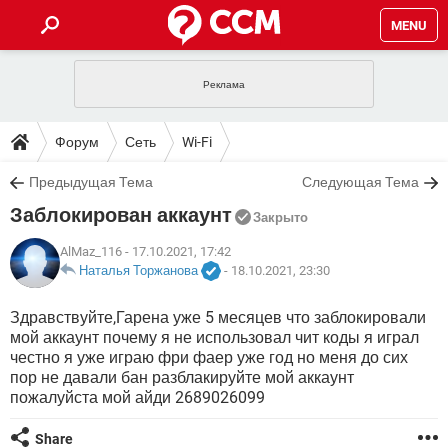
MENU
ГЛАВНАЯ
VPN
WHATSAPP
ПОЛЕЗНЫЕ СОВЕТЫ
Форум
Сеть
Wi-Fi
INSTAGRAM
FACEBOOK
TIKTOK
TELEGRAM
ЗАГРУЗКИ
Предыдущая Тема
Следующая Тема
ИГРЫ
WINDOWS 10
WHATSAPP
INSTAGRAM
Заблокирован аккаунт
ВКОНТАКТЕ
TIKTOK
ВИДЕО
TELEGRAM
Закрыто
ФОРУМ
FACEBOOK
ИГРЫ
GOOGLE
WHATSAPP
YANDEX
INSTAGRAM
AlMaz_116
- 17.10.2021, 17:42
WINDOWS 10
TIKTOK
ВКОНТАКТЕ
TELEGRAM
Наталья Торжанова
-
18.10.2021, 23:30
ЭНЦИКЛОПЕДИЯ
FACEBOOK
ИГРЫ
ВИДЕО
WHATSAPP
GOOGLE
INSTAGRAM
Здравствуйте,Гарена уже 5 месяцев что заблокировали
WINDOWS 10
TIKTOK
ВКОНТАКТЕ
TELEGRAM
мой аккаунт почему я не использовал чит коды я играл
YANDEX
FACEBOOK
ИГРЫ
ВИДЕО
WHATSAPP
GOOGLE
INSTAGRAM
честно я уже играю фри фаер уже год но меня до сих
WINDOWS 10
ВКОНТАКТЕ
пор не давали бан разблакируйте мой аккаунт
YANDEX
FACEBOOK
ИГРЫ
пожалуйста мой айди 2689026099
ВИДЕО
GOOGLE
WINDOWS 10
ВКОНТАКТЕ
YANDEX
Share