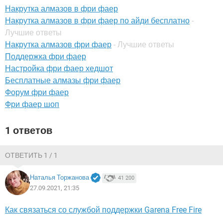
ВИДЕО
GOOGLE
Накрутка алмазов в фри фаер
Накрутка алмазов в фри фаер по айди бесплатно
-
YANDEX
Лучшие ответы
Накрутка алмазов фри фаер
- Лучшие ответы
Поддержка фри фаер
Настройка фри фаер хедшот
Бесплатные алмазы фри фаер
Форум фри фаер
Фри фаер шоп
1 ответов
ОТВЕТИТЬ 1 / 1
Наталья Торжанова
41 200
27.09.2021, 21:35
Как связаться со службой поддержки Garena Free Fire