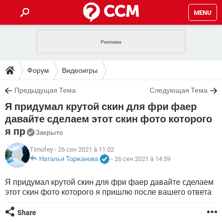
MENU
ГЛАВНАЯ
VPN
WHATSAPP
ПОЛЕЗНЫЕ СОВЕТЫ
Форум
Видеоигры
INSTAGRAM
FACEBOOK
TIKTOK
TELEGRAM
ЗАГРУЗКИ
Предыдущая Тема
Следующая Тема
ИГРЫ
WINDOWS 10
WHATSAPP
INSTAGRAM
Я придумал крутой скин для фри фаер
ВКОНТАКТЕ
TIKTOK
ВИДЕО
TELEGRAM
ФОРУМ
FACEBOOK
ИГРЫ
давайте сделаем этот скин фото которого
GOOGLE
WHATSAPP
YANDEX
INSTAGRAM
я пр
WINDOWS 10
TIKTOK
Закрыто
ВКОНТАКТЕ
TELEGRAM
ЭНЦИКЛОПЕДИЯ
FACEBOOK
ИГРЫ
ВИДЕО
WHATSAPP
GOOGLE
INSTAGRAM
Timofey
- 26 сен 2021 à 11:02
WINDOWS 10
TIKTOK
ВКОНТАКТЕ
TELEGRAM
Наталья Торжанова
-
26 сен 2021 à 14:59
YANDEX
FACEBOOK
ИГРЫ
ВИДЕО
WHATSAPP
GOOGLE
INSTAGRAM
Я придумал крутой скин для фри фаер давайте сделаем
WINDOWS 10
ВКОНТАКТЕ
этот скин фото которого я пришлю после вашего ответа
YANDEX
FACEBOOK
ИГРЫ
ВИДЕО
GOOGLE
WINDOWS 10
ВКОНТАКТЕ
Share
YANDEX