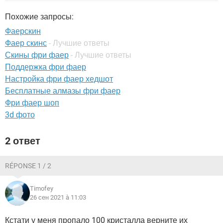
ВИДЕО
GOOGLE
Похожие запросы:
YANDEX
Фаерскин
Фаер скинс
- Лучшие ответы
Скины фри фаер
- Лучшие ответы
Поддержка фри фаер
Настройка фри фаер хедшот
Бесплатные алмазы фри фаер
Фри фаер шоп
3d фото
2 ответ
RÉPONSE 1 / 2
Timofey
26 сен 2021 à 11:03
Кстати у меня пропало 100 кристалла верните их