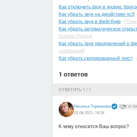
Как отключить фон в яндекс брау
Как убрать звук на джойстике пс5
Как убрать звук в фейсбуке
-
Поле
Как убрать автоматическое откры
Google Chrome
Как убрать звук уведомлений в ф
сообщений
Как убрать скопированный текст
-
1 ответов
ОТВЕТИТЬ 1 / 1
Наталья Торжанова
41 20
02.08.2021, 18:28
К чему относится Ваш вопрос?