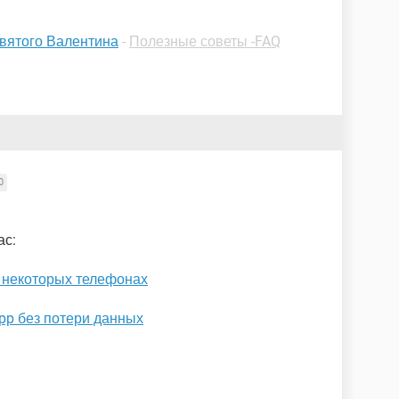
святого Валентина
-
Полезные советы -FAQ
0
ас:
а некоторых телефонах
pp без потери данных