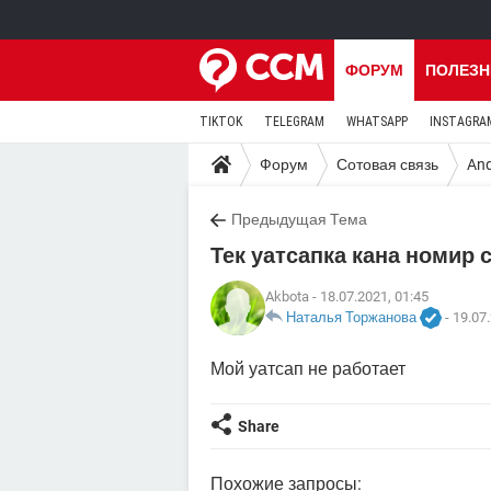
ФОРУМ
ПОЛЕЗН
TIKTOK
TELEGRAM
WHATSAPP
INSTAGRA
Форум
Сотовая связь
And
Предыдущая Тема
Тек уатсапка кана номир 
Akbota
- 18.07.2021, 01:45
Наталья Торжанова
-
19.07.
Мой уатсап не работает
Share
Похожие запросы: