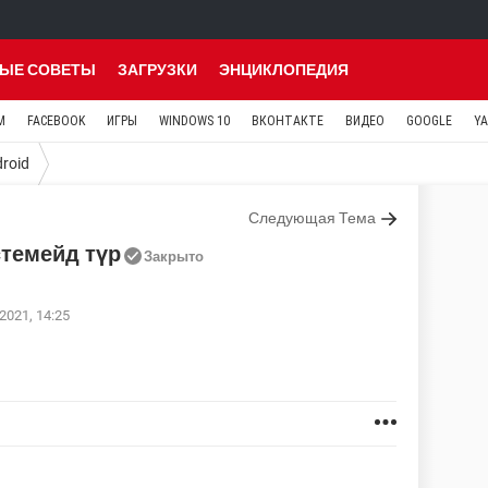
ЫЕ СОВЕТЫ
ЗАГРУЗКИ
ЭНЦИКЛОПЕДИЯ
M
FACEBOOK
ИГРЫ
WINDOWS 10
ВКОНТАКТЕ
ВИДЕО
GOOGLE
Y
roid
Следующая Тема
стемейд түр
Закрыто
2021, 14:25