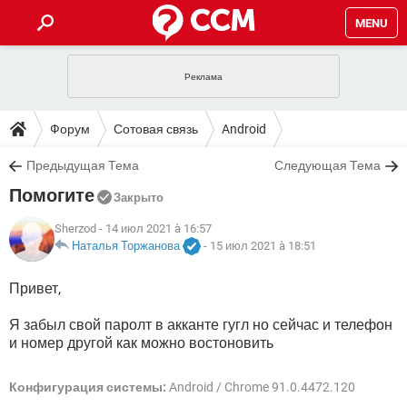
MENU
ГЛАВНАЯ
VPN
WHATSAPP
ПОЛЕЗНЫЕ СОВЕТЫ
Форум
Сотовая связь
Android
INSTAGRAM
FACEBOOK
TIKTOK
TELEGRAM
ЗАГРУЗКИ
Предыдущая Тема
Следующая Тема
ИГРЫ
WINDOWS 10
WHATSAPP
INSTAGRAM
Помогите
ВКОНТАКТЕ
TIKTOK
ВИДЕО
TELEGRAM
Закрыто
ФОРУМ
FACEBOOK
ИГРЫ
GOOGLE
WHATSAPP
YANDEX
INSTAGRAM
Sherzod
- 14 июл 2021 à 16:57
WINDOWS 10
TIKTOK
ВКОНТАКТЕ
TELEGRAM
Наталья Торжанова
-
15 июл 2021 à 18:51
ЭНЦИКЛОПЕДИЯ
FACEBOOK
ИГРЫ
ВИДЕО
WHATSAPP
GOOGLE
INSTAGRAM
Привет,
WINDOWS 10
TIKTOK
ВКОНТАКТЕ
TELEGRAM
YANDEX
FACEBOOK
ИГРЫ
ВИДЕО
WHATSAPP
GOOGLE
INSTAGRAM
Я забыл свой паролт в акканте гугл но сейчас и телефон
WINDOWS 10
ВКОНТАКТЕ
и номер другой как можно востоновить
YANDEX
FACEBOOK
ИГРЫ
ВИДЕО
GOOGLE
WINDOWS 10
ВКОНТАКТЕ
Конфигурация системы:
Android / Chrome 91.0.4472.120
YANDEX