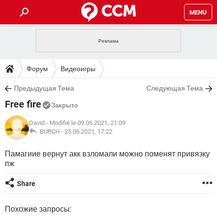
MENU
ГЛАВНАЯ
VPN
WHATSAPP
ПОЛЕЗНЫЕ СОВЕТЫ
Форум
Видеоигры
INSTAGRAM
FACEBOOK
TIKTOK
TELEGRAM
ЗАГРУЗКИ
Предыдущая Тема
Следующая Тема
ИГРЫ
WINDOWS 10
WHATSAPP
INSTAGRAM
Free fire
ВКОНТАКТЕ
TIKTOK
ВИДЕО
TELEGRAM
Закрыто
ФОРУМ
FACEBOOK
ИГРЫ
GOOGLE
WHATSAPP
YANDEX
INSTAGRAM
David
- Modifié le 09.06.2021, 21:09
WINDOWS 10
TIKTOK
ВКОНТАКТЕ
TELEGRAM
BURCH -
25.06.2021, 17:22
ЭНЦИКЛОПЕДИЯ
FACEBOOK
ИГРЫ
ВИДЕО
WHATSAPP
GOOGLE
INSTAGRAM
Памагиие вернут акк взломали можно поменят привязку
WINDOWS 10
TIKTOK
ВКОНТАКТЕ
TELEGRAM
пж
YANDEX
FACEBOOK
ИГРЫ
ВИДЕО
WHATSAPP
GOOGLE
INSTAGRAM
WINDOWS 10
ВКОНТАКТЕ
Share
YANDEX
FACEBOOK
ИГРЫ
ВИДЕО
GOOGLE
WINDOWS 10
ВКОНТАКТЕ
Похожие запросы:
YANDEX