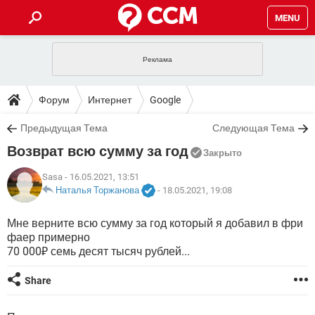
MENU
ГЛАВНАЯ
VPN
WHATSAPP
ПОЛЕЗНЫЕ СОВЕТЫ
Форум
Интернет
Google
INSTAGRAM
FACEBOOK
TIKTOK
TELEGRAM
ЗАГРУЗКИ
Предыдущая Тема
Следующая Тема
ИГРЫ
WINDOWS 10
WHATSAPP
INSTAGRAM
Возврат всю сумму за год
ВКОНТАКТЕ
TIKTOK
ВИДЕО
TELEGRAM
Закрыто
ФОРУМ
FACEBOOK
ИГРЫ
GOOGLE
WHATSAPP
YANDEX
INSTAGRAM
Sasa
- 16.05.2021, 13:51
WINDOWS 10
TIKTOK
ВКОНТАКТЕ
TELEGRAM
Наталья Торжанова
-
18.05.2021, 19:08
ЭНЦИКЛОПЕДИЯ
FACEBOOK
ИГРЫ
ВИДЕО
WHATSAPP
GOOGLE
INSTAGRAM
Мне верните всю сумму за год который я добавил в фри
WINDOWS 10
TIKTOK
ВКОНТАКТЕ
TELEGRAM
фаер примерно
YANDEX
FACEBOOK
ИГРЫ
ВИДЕО
WHATSAPP
GOOGLE
INSTAGRAM
70 000₽ семь десят тысяч рублей...
WINDOWS 10
ВКОНТАКТЕ
YANDEX
FACEBOOK
ИГРЫ
Share
ВИДЕО
GOOGLE
WINDOWS 10
ВКОНТАКТЕ
YANDEX