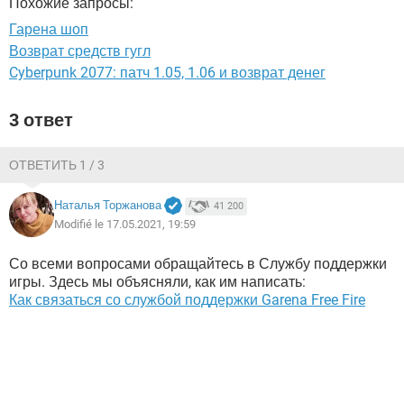
Похожие запросы:
ВИДЕО
GOOGLE
Гарена шоп
YANDEX
Возврат средств гугл
Cyberpunk 2077: патч 1.05, 1.06 и возврат денег
3 ответ
ОТВЕТИТЬ 1 / 3
Наталья Торжанова
41 200
Modifié le 17.05.2021, 19:59
Со всеми вопросами обращайтесь в Службу поддержки
игры. Здесь мы объясняли, как им написать:
Как связаться со службой поддержки Garena Free Fire