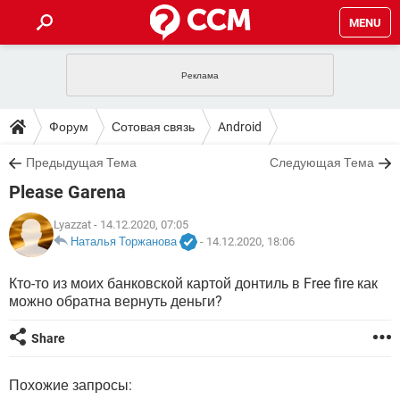
MENU
ГЛАВНАЯ
VPN
WHATSAPP
ПОЛЕЗНЫЕ СОВЕТЫ
Форум
Сотовая связь
Android
INSTAGRAM
FACEBOOK
TIKTOK
TELEGRAM
ЗАГРУЗКИ
Предыдущая Тема
Следующая Тема
ИГРЫ
WINDOWS 10
WHATSAPP
INSTAGRAM
Please Garena
ВКОНТАКТЕ
TIKTOK
ВИДЕО
TELEGRAM
ФОРУМ
FACEBOOK
ИГРЫ
GOOGLE
WHATSAPP
YANDEX
INSTAGRAM
Lyazzat
- 14.12.2020, 07:05
WINDOWS 10
TIKTOK
ВКОНТАКТЕ
TELEGRAM
Наталья Торжанова
-
14.12.2020, 18:06
ЭНЦИКЛОПЕДИЯ
FACEBOOK
ИГРЫ
ВИДЕО
WHATSAPP
GOOGLE
INSTAGRAM
Кто-то из моих банковской картой донтиль в Free fire как
WINDOWS 10
TIKTOK
ВКОНТАКТЕ
TELEGRAM
можно обратна вернуть деньги?
YANDEX
FACEBOOK
ИГРЫ
ВИДЕО
WHATSAPP
GOOGLE
INSTAGRAM
WINDOWS 10
ВКОНТАКТЕ
Share
YANDEX
FACEBOOK
ИГРЫ
ВИДЕО
GOOGLE
WINDOWS 10
ВКОНТАКТЕ
Похожие запросы:
YANDEX