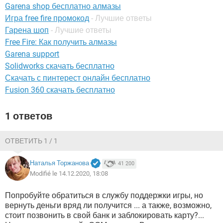
ВИДЕО
GOOGLE
Garena shop бесплатно алмазы
Игра free fire промокод
- Лучшие ответы
YANDEX
Гарена шоп
- Лучшие ответы
Free Fire: Как получить алмазы
Garena support
Solidworks скачать бесплатно
Скачать с пинтерест онлайн бесплатно
Fusion 360 скачать бесплатно
1 ответов
ОТВЕТИТЬ 1 / 1
Наталья Торжанова
41 200
Modifié le 14.12.2020, 18:08
Попробуйте обратиться в службу поддержки игры, но
вернуть деньги вряд ли получится ... а также, возможно,
стоит позвонить в свой банк и заблокировать карту?...