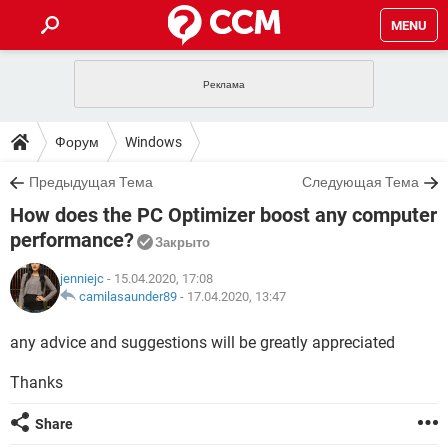
MENU
ГЛАВНАЯ
VPN
WHATSAPP
ПОЛЕЗНЫЕ СОВЕТЫ
Форум
Windows
INSTAGRAM
FACEBOOK
TIKTOK
TELEGRAM
ЗАГРУЗКИ
Предыдущая Тема
Следующая Тема
ИГРЫ
WINDOWS 10
WHATSAPP
INSTAGRAM
How does the PC Optimizer boost any computer
ВКОНТАКТЕ
TIKTOK
ВИДЕО
TELEGRAM
ФОРУМ
FACEBOOK
ИГРЫ
performance?
Закрыто
GOOGLE
WHATSAPP
YANDEX
INSTAGRAM
WINDOWS 10
TIKTOK
ВКОНТАКТЕ
TELEGRAM
jenniejc
- 15.04.2020, 17:08
ЭНЦИКЛОПЕДИЯ
FACEBOOK
ИГРЫ
camilasaunder89
-
17.04.2020, 13:47
ВИДЕО
WHATSAPP
GOOGLE
INSTAGRAM
WINDOWS 10
TIKTOK
ВКОНТАКТЕ
TELEGRAM
YANDEX
FACEBOOK
ИГРЫ
any advice and suggestions will be greatly appreciated
ВИДЕО
WHATSAPP
GOOGLE
INSTAGRAM
WINDOWS 10
ВКОНТАКТЕ
Thanks
YANDEX
FACEBOOK
ИГРЫ
ВИДЕО
GOOGLE
WINDOWS 10
ВКОНТАКТЕ
Share
YANDEX