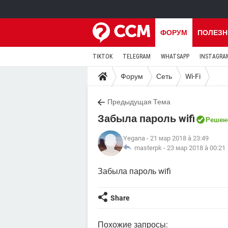
ФОРУМ
ПОЛЕЗН
TIKTOK
TELEGRAM
WHATSAPP
INSTAGRA
Форум
Сеть
Wi-Fi
Предыдущая Тема
Забыла пароль wifi
Решен
Yegana
- 21 мар 2018 à 23:49
masterpk -
23 мар 2018 à 00:21
Забыла пароль wifi
Share
Похожие запросы: