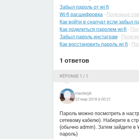
Забыл пароль от wi fi
Wi-fi расшифровка
-
Полезные сове
Как войти в снапчат если забыл п
Как поделиться паролем wi-fi
-
Пол
Забыл пароль инстаграм
-
Полезн
Как восстановить пароль wi fi
-
По
1 ответов
RÉPONSE 1 / 1
masterpk
23 мар 2018 à 00:21
Пароль можно посмотреть в настр
сетевому кабелю). Наберите в стр
(обычно admin). Затем зайдите в W
пароль)