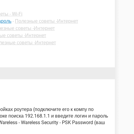
ты - Wi-Fi
ароль
-
Полезные советы -Интернет
езные советы -Интернет
ые советы -Интернет
лезные советы -Интернет
ойках роутера (подключите его к компу по
оке поиска 192.168.1.1 и введите логин и пароль
areless - Wareless Security - PSK Password (ваш