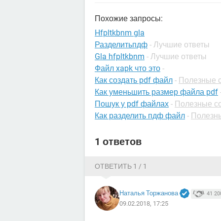
Похожие запросы:
Hfpltkbnm gla
Разделитьпдф
- Лучшие ответы
Gla hfpltkbnm
- Лучшие ответы
Файл xapk что это
-
Как создать pdf файл
-
Полезные с
Как уменьшить размер файла pdf
Пошук у pdf файлах
-
Полезные с
Как разделить пдф файл
-
Полезны
1 ответов
ОТВЕТИТЬ 1 / 1
Наталья Торжанова
41 20
09.02.2018, 17:25