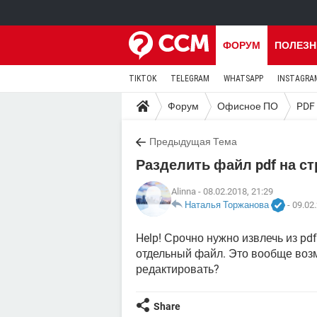
ФОРУМ
ПОЛЕЗН
TIKTOK
TELEGRAM
WHATSAPP
INSTAGRA
Форум
Офисное ПО
PDF
Предыдущая Тема
Разделить файл pdf на с
Alinna
- 08.02.2018, 21:29
Наталья Торжанова
-
09.02.
Help! Срочно нужно извлечь из pdf
отдельный файл. Это вообще воз
редактировать?
Share