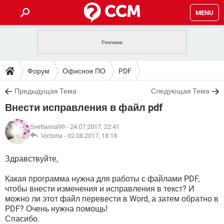
MENU
ГЛАВНАЯ
VPN
WHATSAPP
ПОЛЕЗНЫЕ СОВЕТЫ
Форум
Офисное ПО
PDF
INSTAGRAM
FACEBOOK
TIKTOK
TELEGRAM
ЗАГРУЗКИ
Предыдущая Тема
Следующая Тема
ИГРЫ
WINDOWS 10
WHATSAPP
INSTAGRAM
Внести исправления в файл pdf
ВКОНТАКТЕ
TIKTOK
ВИДЕО
TELEGRAM
ФОРУМ
FACEBOOK
ИГРЫ
GOOGLE
WHATSAPP
YANDEX
INSTAGRAM
Svetlanna99
- 24.07.2017, 22:41
WINDOWS 10
TIKTOK
ВКОНТАКТЕ
TELEGRAM
Victoria -
02.08.2017, 18:18
ЭНЦИКЛОПЕДИЯ
FACEBOOK
ИГРЫ
ВИДЕО
WHATSAPP
GOOGLE
INSTAGRAM
Здравствуйте,
WINDOWS 10
TIKTOK
ВКОНТАКТЕ
TELEGRAM
YANDEX
FACEBOOK
ИГРЫ
ВИДЕО
WHATSAPP
GOOGLE
INSTAGRAM
Какая программа нужна для работы с файлами PDF,
WINDOWS 10
ВКОНТАКТЕ
чтобы внести изменения и исправления в текст? И
YANDEX
FACEBOOK
ИГРЫ
можно ли этот файл перевести в Word, а затем обратно в
ВИДЕО
GOOGLE
PDF? Очень нужна помощь!
WINDOWS 10
ВКОНТАКТЕ
Спасибо.
YANDEX