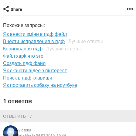
ВИДЕО
GOOGLE
Share
YANDEX
Похожие запросы:
Як внести зміни в пдф файл
Внести исправления в пдф
- Лучшие ответы
Коригування пдф
- Лучшие ответы
Файл xapk что это
Создать пдф файл
Як скачати відео з пінтерест
Поиск в пдф клавиши
Як поставить собаку на ноутбуке
1 ответов
ОТВЕТИТЬ 1 / 1
Victoria
Modifié le 04.01.2019, 19:44