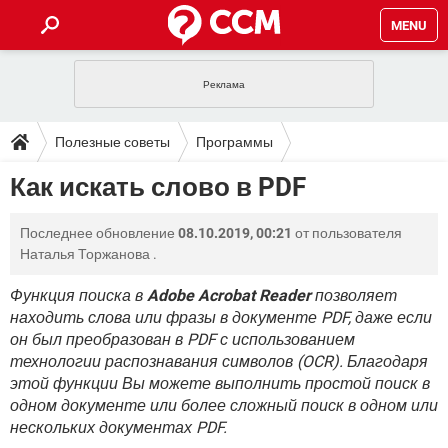
MENU
ГЛАВНАЯ
VPN
WHATSAPP
ПОЛЕЗНЫЕ СОВЕТЫ
Полезные советы
Программы
INSTAGRAM
FACEBOOK
TIKTOK
TELEGRAM
ЗАГРУЗКИ
Как искать слово в PDF
Офисные программы
PDF
ИГРЫ
WINDOWS 10
WHATSAPP
INSTAGRAM
ВКОНТАКТЕ
TIKTOK
ВИДЕО
TELEGRAM
ФОРУМ
Последнее обновление
08.10.2019, 00:21
от пользователя
FACEBOOK
ИГРЫ
GOOGLE
WHATSAPP
YANDEX
INSTAGRAM
Наталья Торжанова
.
WINDOWS 10
TIKTOK
ВКОНТАКТЕ
TELEGRAM
ЭНЦИКЛОПЕДИЯ
FACEBOOK
ИГРЫ
Функция поиска в
Adobe Acrobat Reader
позволяет
ВИДЕО
WHATSAPP
GOOGLE
INSTAGRAM
находить слова или фразы в документе PDF, даже если
WINDOWS 10
TIKTOK
ВКОНТАКТЕ
TELEGRAM
YANDEX
FACEBOOK
ИГРЫ
он был преобразован в PDF с использованием
ВИДЕО
WHATSAPP
GOOGLE
INSTAGRAM
технологии распознавания символов (OCR). Благодаря
WINDOWS 10
ВКОНТАКТЕ
этой функции Вы можете выполнить простой поиск в
YANDEX
FACEBOOK
ИГРЫ
одном документе или более сложный поиск в одном или
ВИДЕО
GOOGLE
WINDOWS 10
ВКОНТАКТЕ
нескольких документах PDF.
YANDEX