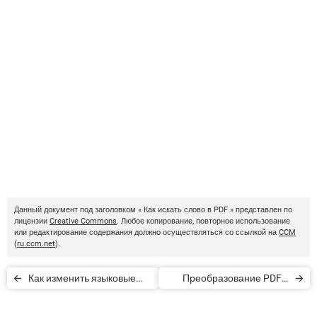
Данный документ под заголовком « Как искать слово в PDF » представлен по
лицензии
Creative Commons
. Любое копирование, повторное использование
или редактирование содержания должно осуществляться со ссылкой на
CCM
(
ru.ccm.net
).
Как изменить языковые
Преобразование PDF в
настройки в Adobe Reader
Word