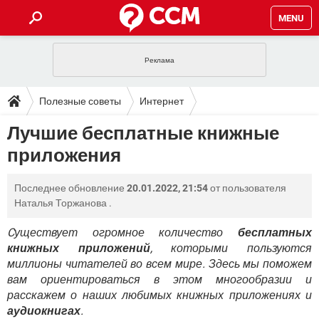
MENU
ГЛАВНАЯ
VPN
WHATSAPP
ПОЛЕЗНЫЕ СОВЕТЫ
Полезные советы
Интернет
INSTAGRAM
FACEBOOK
TIKTOK
TELEGRAM
ЗАГРУЗКИ
Лучшие бесплатные книжные
ИГРЫ
WINDOWS 10
WHATSAPP
INSTAGRAM
приложения
ВКОНТАКТЕ
TIKTOK
ВИДЕО
TELEGRAM
ФОРУМ
FACEBOOK
ИГРЫ
GOOGLE
WHATSAPP
YANDEX
INSTAGRAM
Последнее обновление
20.01.2022, 21:54
от пользователя
WINDOWS 10
TIKTOK
ВКОНТАКТЕ
TELEGRAM
ЭНЦИКЛОПЕДИЯ
FACEBOOK
Наталья Торжанова
.
ИГРЫ
ВИДЕО
WHATSAPP
GOOGLE
INSTAGRAM
WINDOWS 10
TIKTOK
ВКОНТАКТЕ
TELEGRAM
Cуществует огромное количество
бесплатных
YANDEX
FACEBOOK
ИГРЫ
книжных приложений
, которыми пользуются
ВИДЕО
WHATSAPP
GOOGLE
INSTAGRAM
миллионы читателей во всем мире. Здесь мы поможем
WINDOWS 10
ВКОНТАКТЕ
YANDEX
FACEBOOK
ИГРЫ
вам ориентироваться в этом многообразии и
ВИДЕО
GOOGLE
расскажем о наших любимых книжных приложениях и
WINDOWS 10
ВКОНТАКТЕ
аудиокнигах
.
YANDEX