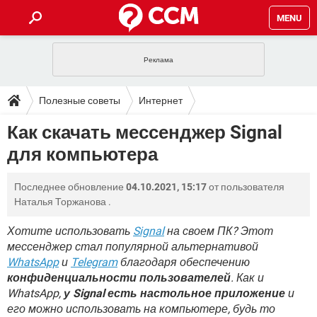
MENU
ГЛАВНАЯ
VPN
WHATSAPP
ПОЛЕЗНЫЕ СОВЕТЫ
Полезные советы
Интернет
INSTAGRAM
FACEBOOK
TIKTOK
TELEGRAM
ЗАГРУЗКИ
Как скачать мессенджер Signal
ИГРЫ
WINDOWS 10
WHATSAPP
INSTAGRAM
для компьютера
ВКОНТАКТЕ
TIKTOK
ВИДЕО
TELEGRAM
ФОРУМ
FACEBOOK
ИГРЫ
GOOGLE
WHATSAPP
YANDEX
INSTAGRAM
Последнее обновление
04.10.2021, 15:17
от пользователя
WINDOWS 10
TIKTOK
ВКОНТАКТЕ
TELEGRAM
ЭНЦИКЛОПЕДИЯ
FACEBOOK
Наталья Торжанова
.
ИГРЫ
ВИДЕО
WHATSAPP
GOOGLE
INSTAGRAM
WINDOWS 10
TIKTOK
ВКОНТАКТЕ
TELEGRAM
Хотите использовать
Signal
на своем ПК? Этот
YANDEX
FACEBOOK
ИГРЫ
мессенджер стал популярной альтернативой
ВИДЕО
WHATSAPP
GOOGLE
INSTAGRAM
WhatsApp
и
Telegram
благодаря обеспечению
WINDOWS 10
ВКОНТАКТЕ
YANDEX
FACEBOOK
ИГРЫ
конфиденциальности пользователей
. Как и
ВИДЕО
GOOGLE
WhatsApp,
у Signal есть настольное приложение
и
WINDOWS 10
ВКОНТАКТЕ
его можно использовать на компьютере, будь то
YANDEX