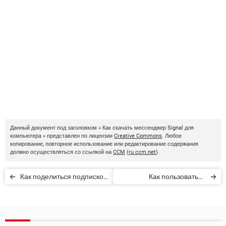
Данный документ под заголовком « Как скачать мессенджер Signal для
компьютера » представлен по лицензии
Creative Commons
. Любое
копирование, повторное использование или редактирование содержания
должно осуществляться со ссылкой на
CCM
(
ru.ccm.net
).
Как поделиться подпиской
Как пользоваться
на Netflix, IVI, Steam и
приватным
другие сервисы
мессенджером Signal