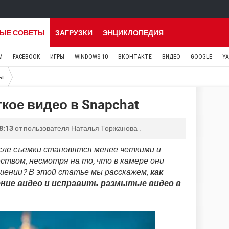
ЫЕ СОВЕТЫ
ЗАГРУЗКИ
ЭНЦИКЛОПЕДИЯ
M
FACEBOOK
ИГРЫ
WINDOWS 10
ВКОНТАКТЕ
ВИДЕО
GOOGLE
Y
ы
ткое видео в Snapchat
8:13
от пользователя
Наталья Торжанова
.
сле съемки становятся менее четкими и
ством, несмотря на то, что в камере они
шении? В этой статье мы расскажем,
как
ние видео и исправить размытые видео в