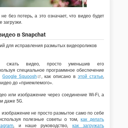
не без потерь, а это означает, что видео будет
е загрузки.
идео в Snapchat
ий для исправления размытых видеороликов
ьно сжать видео, просто уменьшив его
пользуя специальное программное обеспечение
р
Google Squoosh
, как описано в
этой статье
,
видео до «приемлемого».
део или изображение через соединение Wi-Fi, а
ли даже 5G.
и изображение не просто размытое само по себе
 используя полезные советы о том,
как делать
agram
, и наше руководство,
как загружать