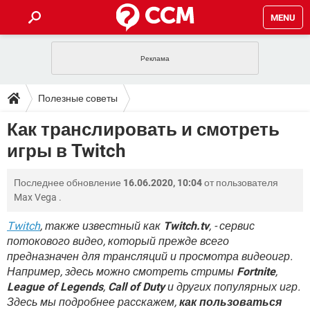
MENU
ГЛАВНАЯ
VPN
WHATSAPP
ПОЛЕЗНЫЕ СОВЕТЫ
Полезные советы
INSTAGRAM
FACEBOOK
TIKTOK
TELEGRAM
ЗАГРУЗКИ
Как транслировать и смотреть
ИГРЫ
WINDOWS 10
WHATSAPP
INSTAGRAM
игры в Twitch
ВКОНТАКТЕ
TIKTOK
ВИДЕО
TELEGRAM
ФОРУМ
FACEBOOK
ИГРЫ
GOOGLE
WHATSAPP
YANDEX
INSTAGRAM
Последнее обновление
16.06.2020, 10:04
от пользователя
WINDOWS 10
TIKTOK
ВКОНТАКТЕ
TELEGRAM
ЭНЦИКЛОПЕДИЯ
FACEBOOK
Max Vega
.
ИГРЫ
ВИДЕО
WHATSAPP
GOOGLE
INSTAGRAM
WINDOWS 10
TIKTOK
ВКОНТАКТЕ
TELEGRAM
Twitch
, также известный как
Twitch.tv
, - сервис
YANDEX
FACEBOOK
ИГРЫ
потокового видео, который прежде всего
ВИДЕО
WHATSAPP
GOOGLE
INSTAGRAM
предназначен для трансляций и просмотра видеоигр.
WINDOWS 10
ВКОНТАКТЕ
YANDEX
FACEBOOK
ИГРЫ
Например, здесь можно смотреть стримы
Fortnite
,
ВИДЕО
GOOGLE
League of Legends
,
Call of Duty
и других популярных игр.
WINDOWS 10
ВКОНТАКТЕ
Здесь мы подробнее расскажем,
как пользоваться
YANDEX