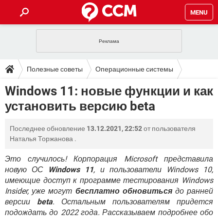
MENU
ГЛАВНАЯ
VPN
WHATSAPP
ПОЛЕЗНЫЕ СОВЕТЫ
Полезные советы
Операционные системы
INSTAGRAM
FACEBOOK
TIKTOK
TELEGRAM
ЗАГРУЗКИ
Windows 11: новые функции и как
Windows
ИГРЫ
WINDOWS 10
WHATSAPP
INSTAGRAM
установить версию beta
ВКОНТАКТЕ
TIKTOK
ВИДЕО
TELEGRAM
ФОРУМ
FACEBOOK
ИГРЫ
GOOGLE
WHATSAPP
YANDEX
INSTAGRAM
Последнее обновление
13.12.2021, 22:52
от пользователя
WINDOWS 10
TIKTOK
ВКОНТАКТЕ
TELEGRAM
ЭНЦИКЛОПЕДИЯ
FACEBOOK
Наталья Торжанова
.
ИГРЫ
ВИДЕО
WHATSAPP
GOOGLE
INSTAGRAM
WINDOWS 10
TIKTOK
ВКОНТАКТЕ
TELEGRAM
Это случилось! Корпорация Microsoft представила
YANDEX
FACEBOOK
ИГРЫ
новую ОС
Windows 11
, и пользователи Windows 10,
ВИДЕО
WHATSAPP
GOOGLE
INSTAGRAM
имеющие доступ к программе тестирования Windows
WINDOWS 10
ВКОНТАКТЕ
YANDEX
FACEBOOK
ИГРЫ
Insider, уже могут
бесплатно обновиться
до ранней
ВИДЕО
GOOGLE
версии
beta
. Остальным пользователям придется
WINDOWS 10
ВКОНТАКТЕ
подождать до 2022 года. Рассказываем подробнее обо
YANDEX