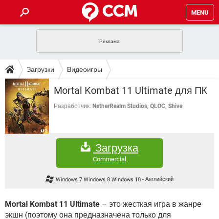
MENU
ГЛАВНАЯ
VPN
WHATSAPP
ПОЛЕЗНЫЕ СОВЕТЫ
Загрузки
Видеоигры
INSTAGRAM
FACEBOOK
TIKTOK
TELEGRAM
ЗАГРУЗКИ
Mortal Kombat 11 Ultimate для ПК
ИГРЫ
WINDOWS 10
WHATSAPP
INSTAGRAM
ВКОНТАКТЕ
TIKTOK
ВИДЕО
TELEGRAM
Разработчик:
NetherRealm Studios, QLOC, Shive
ФОРУМ
FACEBOOK
ИГРЫ
GOOGLE
WHATSAPP
YANDEX
INSTAGRAM
WINDOWS 10
TIKTOK
ВКОНТАКТЕ
TELEGRAM
ЭНЦИКЛОПЕДИЯ
FACEBOOK
ИГРЫ
Загрузка
ВИДЕО
WHATSAPP
GOOGLE
INSTAGRAM
WINDOWS 10
TIKTOK
ВКОНТАКТЕ
TELEGRAM
Commercial
YANDEX
FACEBOOK
ИГРЫ
ВИДЕО
WHATSAPP
GOOGLE
INSTAGRAM
Windows 7 Windows 8 Windows 10
-
Английский
WINDOWS 10
ВКОНТАКТЕ
YANDEX
FACEBOOK
ИГРЫ
ВИДЕО
GOOGLE
Mortal Kombat 11 Ultimate
– это жесткая игра в жанре
WINDOWS 10
ВКОНТАКТЕ
экшн (поэтому она предназначена только для
YANDEX