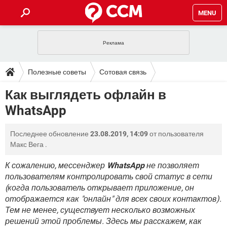
MENU
ГЛАВНАЯ
VPN
WHATSAPP
ПОЛЕЗНЫЕ СОВЕТЫ
Полезные советы
Сотовая связь
INSTAGRAM
FACEBOOK
TIKTOK
TELEGRAM
ЗАГРУЗКИ
Как выглядеть офлайн в
ИГРЫ
WINDOWS 10
WHATSAPP
INSTAGRAM
WhatsApp
ВКОНТАКТЕ
TIKTOK
ВИДЕО
TELEGRAM
ФОРУМ
FACEBOOK
ИГРЫ
GOOGLE
WHATSAPP
YANDEX
INSTAGRAM
Последнее обновление
23.08.2019, 14:09
от пользователя
WINDOWS 10
TIKTOK
ВКОНТАКТЕ
TELEGRAM
ЭНЦИКЛОПЕДИЯ
FACEBOOK
Макс Вега
.
ИГРЫ
ВИДЕО
WHATSAPP
GOOGLE
INSTAGRAM
WINDOWS 10
TIKTOK
ВКОНТАКТЕ
TELEGRAM
К сожалению, мессенджер
WhatsApp
не позволяет
YANDEX
FACEBOOK
ИГРЫ
пользователям контролировать свой статус в сети
ВИДЕО
WHATSAPP
GOOGLE
INSTAGRAM
(когда пользователь открывает приложение, он
WINDOWS 10
ВКОНТАКТЕ
YANDEX
FACEBOOK
ИГРЫ
отображается как "онлайн" для всех своих контактов).
ВИДЕО
GOOGLE
Тем не менее, существует несколько возможных
WINDOWS 10
ВКОНТАКТЕ
решений этой проблемы. Здесь мы расскажем, как
YANDEX