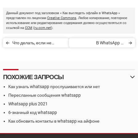
Данный документ под заголовком « Как выглядеть офлайн в WhatsApp »
представлен по лицензии
Creative Commons
. Любое копирование, повторное
использование или редактирование содержания должно осуществляться со
ссылкой на
CCM
(
ru.ccm.net
).
Что делать, если не
В WhatsApp не
загружаются файлы в
отображаются новые
WhatsApp
контакты
ПОХОЖИЕ ЗАПРОСЫ
Как узнать whatsapp прослушивается или нет
Пересланные сообщения whatsapp
Whatsapp plus 2021
6-значный код whatsapp
Как обновить контакты в whatsapp на айфоне